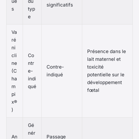
ue
du
significatifs
s
typ
e
Va
ré
ni
Présence dans le
cli
Co
lait maternel et
ne
ntr
Contre-
toxicité
(C
e-
indiqué
potentielle sur le
ha
indi
développement
m
qué
fœtal
pi
x®
)
Gé
nér
An
Passage