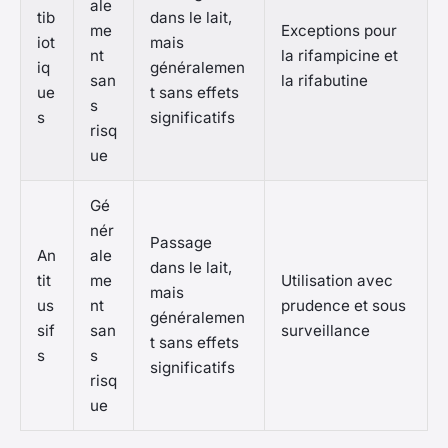
ale
tib
dans le lait,
me
Exceptions pour
iot
mais
nt
la rifampicine et
iq
généralemen
san
la rifabutine
ue
t sans effets
s
s
significatifs
risq
ue
Gé
nér
Passage
An
ale
dans le lait,
tit
me
Utilisation avec
mais
us
nt
prudence et sous
généralemen
sif
san
surveillance
t sans effets
s
s
significatifs
risq
ue