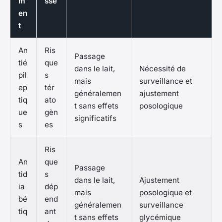
m
sse
en
t
An
Ris
Passage
tié
que
dans le lait,
Nécessité de
pil
s
mais
surveillance et
ep
tér
généralemen
ajustement
tiq
ato
t sans effets
posologique
ue
gèn
significatifs
s
es
Ris
An
que
Passage
tid
s
dans le lait,
Ajustement
ia
dép
mais
posologique et
bé
end
généralemen
surveillance
tiq
ant
t sans effets
glycémique