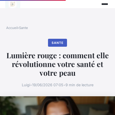
Accueil
›
Sante
SANTE
Lumière rouge : comment elle
révolutionne votre santé et
votre peau
Luigi
•
19/06/2026 07:05
•
9 min de lecture