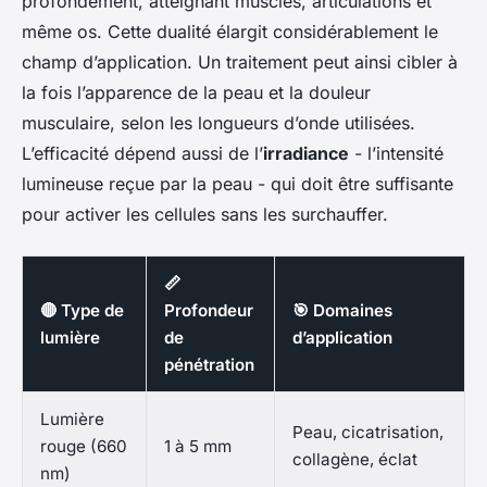
profondément, atteignant muscles, articulations et
même os. Cette dualité élargit considérablement le
champ d’application. Un traitement peut ainsi cibler à
la fois l’apparence de la peau et la douleur
musculaire, selon les longueurs d’onde utilisées.
L’efficacité dépend aussi de l’
irradiance
- l’intensité
lumineuse reçue par la peau - qui doit être suffisante
pour activer les cellules sans les surchauffer.
📏
🔴 Type de
Profondeur
🎯 Domaines
lumière
de
d’application
pénétration
Lumière
Peau, cicatrisation,
rouge (660
1 à 5 mm
collagène, éclat
nm)