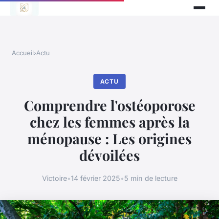
Accueil
›
Actu
ACTU
Comprendre l'ostéoporose
chez les femmes après la
ménopause : Les origines
dévoilées
Victoire
•
14 février 2025
•
5 min de lecture