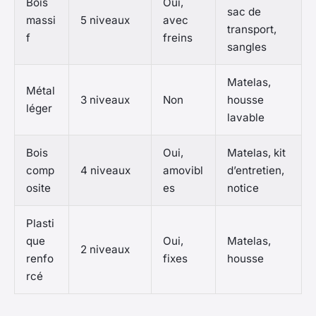
Bois
Oui,
sac de
massi
5 niveaux
avec
transport,
f
freins
sangles
Matelas,
Métal
3 niveaux
Non
housse
léger
lavable
Bois
Oui,
Matelas, kit
comp
4 niveaux
amovibl
d’entretien,
osite
es
notice
Plasti
que
Oui,
Matelas,
2 niveaux
renfo
fixes
housse
rcé