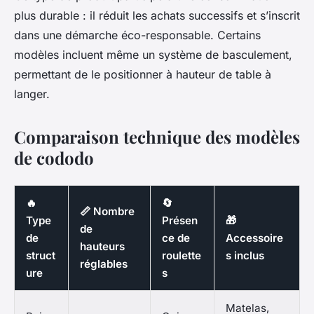
plus durable : il réduit les achats successifs et s’inscrit
dans une démarche éco-responsable. Certains
modèles incluent même un système de basculement,
permettant de le positionner à hauteur de table à
langer.
Comparaison technique des modèles
de cododo
🔥
🔄
📏 Nombre
Type
Présen
🎁
de
de
ce de
Accessoire
hauteurs
struct
roulette
s inclus
réglables
ure
s
Matelas,